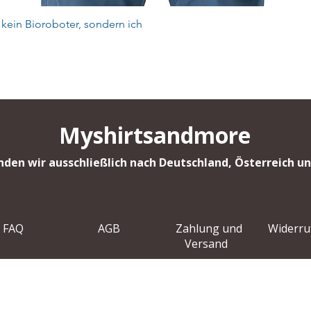
Schnellansicht
 kein Bioroboter, sondern ich
Myshirtsandmore
nden wir ausschließlich nach Deutschland, Österreich 
FAQ
AGB
Zahlung und
Widerru
Versand
I
mpressum