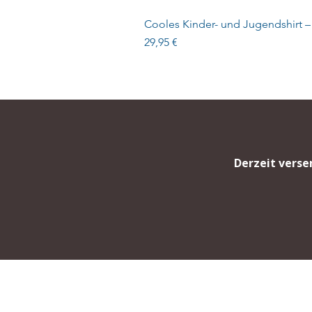
Cooles Kinder- und Jugendshirt –
Preis
29,95 €
Derzeit verse