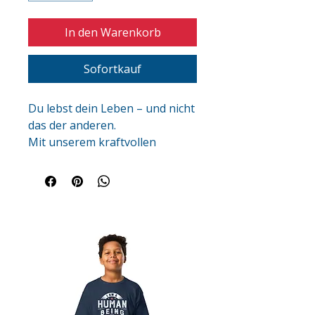
In den Warenkorb
Sofortkauf
Du lebst dein Leben – und nicht 
das der anderen.
Mit unserem kraftvollen 
Statement T-Shirt für Teens & 
Kids „What others think of me 
is none of my business“ setzt 
du ein klares Zeichen für 
Selbstvertrauen, Gelassenheit 
und Unabhängigkeit.
Das perfekte T-Shirt mit 
Haltung, für Menschen, die 
ihren eigenen Weg gehen – frei 