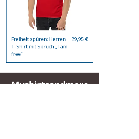
Preis
Freiheit spüren: Herren
29,95 €
T-Shirt mit Spruch „I am
free“
Myshirtsandmore
Derzeit versenden wir ausschließlich
nach Deutschland, Österreich und
Luxemburg.
FAQ