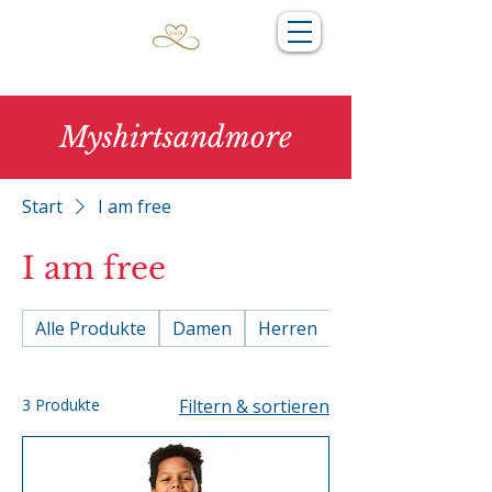
Myshirtsandmore
Start
I am free
I am free
Alle Produkte
Damen
Herren
Kids und Jugendli
3 Produkte
Filtern & sortieren