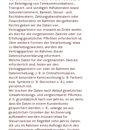
zur Beteiligung von Telekommunikations-,
Transport- und sonstigen Hilfsdiensten sowie
Subunternehmern, Banken, Steuer- und
Rechtsberatern, Zahlungsdienstleistern oder
Finanzbehörden). Im Rahmen des geltenden
Rechts geben wir die Daten von
Vertragspartnern nur insoweit an Dritte weiter,
als dies für die vorgenannten Zwecke oder zur
Erfüllung gesetzlicher Pflichten erforderlich ist.
Über weitere Formen der Verarbeitung, etwa
zu Marketingzwecken, werden die
Vertragspartner im Rahmen dieser
Datenschutzerklärung informiert.
Welche Daten für die vorgenannten Zwecke
erforderlich sind, teilen wir den
Vertragspartnern vor oder im Rahmen der
Datenerhebung, z. B. in Onlineformularen,
durch besondere Kennzeichnung (z. B. Farben)
bzw. Symbole (z. B. Sternchen o. Ä.), oder
persönlich mit.
Wir löschen die Daten nach Ablauf gesetzlicher
Gewährleistungs- und vergleichbarer Pflichten,
d. h. grundsätzlich nach vier Jahren, es sei denn,
dass die Daten in einem Kundenkonto
gespeichert werden, z. B., solange sie aus
gesetzlichen Gründen der Archivierung
aufbewahrt werden müssen (etwa für
Steuerzwecke im Regelfall zehn Jahre). Daten,
die uns im Rahmen eines Auftrags durch den
Vertragspartner offengelegt wurden, löschen