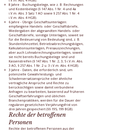
i.V.m. Abs. 4 HGB).
8 Jahre - Buchungsbelege, wie z. B. Rechnungen
und Kostenbelege (§ 147 Abs. 1 Nr. 4 und 4a
i.V.m. Abs. 3 Satz 1 AO sowie § 257 Abs. 1 Nr. 4
i.V.m. Abs. 4 HGB).
6 Jahre - Übrige Geschäftsunterlagen:
empfangene Handels- oder Geschäftsbriefe,
Wiedergaben der abgesandten Handels- oder
Geschäftsbriefe, sonstige Unterlagen, soweit sie
für die Besteuerung von Bedeutung sind, z. B.
Stundenlohnzettel, Betriebsabrechnungsbögen,
Kalkulationsunterlagen, Preisauszeichnungen,
aber auch Lohnabrechnungsunterlagen, soweit
sie nicht bereits Buchungsbelege sind und
Kassenstreifen (§ 147 Abs. 1 Nr. 2, 3, 5 i.V.m. Abs.
3 AO, § 257 Abs. 1 Nr. 2 u. 3 i.V.m. Abs. 4 HGB).
3 Jahre - Daten, die erforderlich sind, um
potenzielle Gewährleistungs- und
Schadensersatzansprüche oder ähnliche
vertragliche Ansprüche und Rechte zu
berücksichtigen sowie damit verbundene
Anfragen zu bearbeiten, basierend auf früheren
Geschäftserfahrungen und üblichen
Branchenpraktiken, werden für die Dauer der
regulären gesetzlichen Verjährungsfrist von
drei Jahren gespeichert (§§ 195, 199 BGB).
Rechte der betroffenen
Personen
Rechte der betroffenen Personen aus der