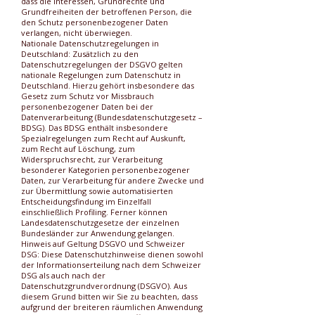
dass die Interessen, Grundrechte und
Grundfreiheiten der betroffenen Person, die
den Schutz personenbezogener Daten
verlangen, nicht überwiegen.
Nationale Datenschutzregelungen in
Deutschland: Zusätzlich zu den
Datenschutzregelungen der DSGVO gelten
nationale Regelungen zum Datenschutz in
Deutschland. Hierzu gehört insbesondere das
Gesetz zum Schutz vor Missbrauch
personenbezogener Daten bei der
Datenverarbeitung (Bundesdatenschutzgesetz –
BDSG). Das BDSG enthält insbesondere
Spezialregelungen zum Recht auf Auskunft,
zum Recht auf Löschung, zum
Widerspruchsrecht, zur Verarbeitung
besonderer Kategorien personenbezogener
Daten, zur Verarbeitung für andere Zwecke und
zur Übermittlung sowie automatisierten
Entscheidungsfindung im Einzelfall
einschließlich Profiling. Ferner können
Landesdatenschutzgesetze der einzelnen
Bundesländer zur Anwendung gelangen.
Hinweis auf Geltung DSGVO und Schweizer
DSG: Diese Datenschutzhinweise dienen sowohl
der Informationserteilung nach dem Schweizer
DSG als auch nach der
Datenschutzgrundverordnung (DSGVO). Aus
diesem Grund bitten wir Sie zu beachten, dass
aufgrund der breiteren räumlichen Anwendung