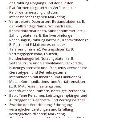
des Zahlungsvorgangs und der auf den
Plattformen eingesetzten Verfahren zur
Reichweitemessung und zum
interessensbezogenen Marketing.
Verarbeitete Datenarten: Bestandsdaten (z. B.
der vollständige Name, Wohnadresse,
Kontaktinformationen, Kundennummer, etc.);
Zahlungsdaten (z. B. Bankverbindungen,
Rechnungen, Zahlungshistorie); Kontaktdaten (z.
B. Post- und E-Mail-Adressen oder
Telefonnummern); Vertragsdaten (z. B.
Vertragsgegenstand, Laufzeit,
Kundenkategorie); Nutzungsdaten (z. B.
Seitenaufrufe und Verweildauer, Klickpfade,
Nutzungsintensität und -frequenz, verwendete
Gerätetypen und Betriebssysteme,
Interaktionen mit Inhalten und Funktionen).
Meta-, Kommunikations- und Verfahrensdaten
(z. B. IP-Adressen, Zeitangaben,
Identifikationsnummern, beteiligte Personen).
Betroffene Personen: Leistungsempfänger und
Auftraggeber. Geschäfts- und Vertragspartner.
Zwecke der Verarbeitung: Erbringung
vertraglicher Leistungen und Erfüllung
vertraglicher Pflichten; Marketing.
Geschäftsprozesse und betriebswirtschaftliche
Verfahren.
Aufbewahrung und Löschung: Löschung
entsprechend Angaben im Abschnitt
"Allgemeine Informationen zur