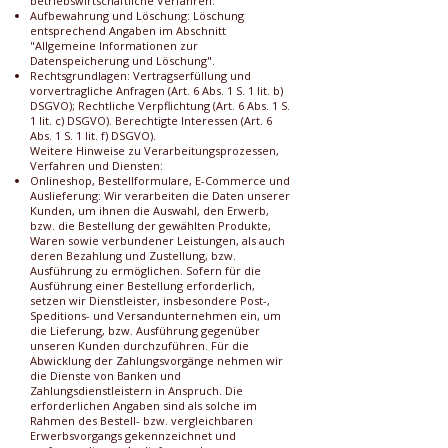
betriebswirtschaftliche Verfahren.
Aufbewahrung und Löschung: Löschung
entsprechend Angaben im Abschnitt
"Allgemeine Informationen zur
Datenspeicherung und Löschung".
Rechtsgrundlagen: Vertragserfüllung und
vorvertragliche Anfragen (Art. 6 Abs. 1 S. 1 lit. b)
DSGVO); Rechtliche Verpflichtung (Art. 6 Abs. 1 S.
1 lit. c) DSGVO). Berechtigte Interessen (Art. 6
Abs. 1 S. 1 lit. f) DSGVO).
Weitere Hinweise zu Verarbeitungsprozessen,
Verfahren und Diensten:
Onlineshop, Bestellformulare, E-Commerce und
Auslieferung: Wir verarbeiten die Daten unserer
Kunden, um ihnen die Auswahl, den Erwerb,
bzw. die Bestellung der gewählten Produkte,
Waren sowie verbundener Leistungen, als auch
deren Bezahlung und Zustellung, bzw.
Ausführung zu ermöglichen. Sofern für die
Ausführung einer Bestellung erforderlich,
setzen wir Dienstleister, insbesondere Post-,
Speditions- und Versandunternehmen ein, um
die Lieferung, bzw. Ausführung gegenüber
unseren Kunden durchzuführen. Für die
Abwicklung der Zahlungsvorgänge nehmen wir
die Dienste von Banken und
Zahlungsdienstleistern in Anspruch. Die
erforderlichen Angaben sind als solche im
Rahmen des Bestell- bzw. vergleichbaren
Erwerbsvorgangs gekennzeichnet und