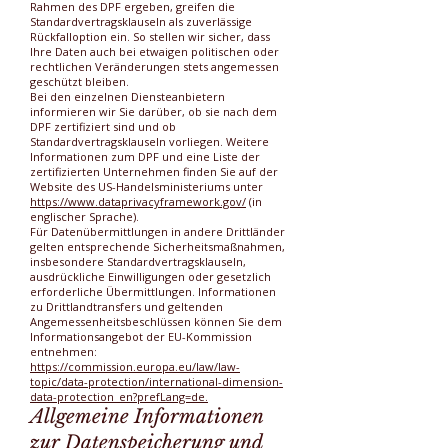
Rahmen des DPF ergeben, greifen die
Standardvertragsklauseln als zuverlässige
Rückfalloption ein. So stellen wir sicher, dass
Ihre Daten auch bei etwaigen politischen oder
rechtlichen Veränderungen stets angemessen
geschützt bleiben.
Bei den einzelnen Diensteanbietern
informieren wir Sie darüber, ob sie nach dem
DPF zertifiziert sind und ob
Standardvertragsklauseln vorliegen. Weitere
Informationen zum DPF und eine Liste der
zertifizierten Unternehmen finden Sie auf der
Website des US-Handelsministeriums unter
https://www.dataprivacyframework.gov/
(in
englischer Sprache).
Für Datenübermittlungen in andere Drittländer
gelten entsprechende Sicherheitsmaßnahmen,
insbesondere Standardvertragsklauseln,
ausdrückliche Einwilligungen oder gesetzlich
erforderliche Übermittlungen. Informationen
zu Drittlandtransfers und geltenden
Angemessenheitsbeschlüssen können Sie dem
Informationsangebot der EU-Kommission
entnehmen:
https://commission.europa.eu/law/law-
topic/data-protection/international-dimension-
data-protection_en?prefLang=de.
Allgemeine Informationen
zur Datenspeicherung und