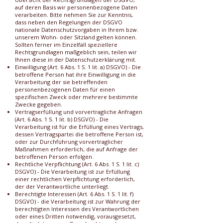
auf deren Basis wir personenbezogene Daten
verarbeiten. Bitte nehmen Sie zur Kenntnis,
dass neben den Regelungen der DSGVO
nationale Datenschutzvorgaben in Ihrem bzw.
unserem Wohn- oder Sitzland gelten können.
Sollten ferner im Einzelfall speziellere
Rechtsgrundlagen maßgeblich sein, teilen wir
Ihnen diese in der Datenschutzerklärung mit.
Einwilligung (Art. 6 Abs. 1 S. 1 lit. a) DSGVO) - Die
betroffene Person hat ihre Einwilligung in die
Verarbeitung der sie betreffenden
personenbezogenen Daten für einen
spezifischen Zweck oder mehrere bestimmte
Zwecke gegeben.
Vertragserfüllung und vorvertragliche Anfragen
(Art. 6 Abs. 1 S. 1 lit. b) DSGVO) - Die
Verarbeitung ist für die Erfüllung eines Vertrags,
dessen Vertragspartei die betroffene Person ist,
oder zur Durchführung vorvertraglicher
Maßnahmen erforderlich, die auf Anfrage der
betroffenen Person erfolgen.
Rechtliche Verpflichtung (Art. 6 Abs. 1 S. 1 lit. c)
DSGVO) - Die Verarbeitung ist zur Erfüllung
einer rechtlichen Verpflichtung erforderlich,
der der Verantwortliche unterliegt.
Berechtigte Interessen (Art. 6 Abs. 1 S. 1 lit. f)
DSGVO) - die Verarbeitung ist zur Wahrung der
berechtigten Interessen des Verantwortlichen
oder eines Dritten notwendig, vorausgesetzt,