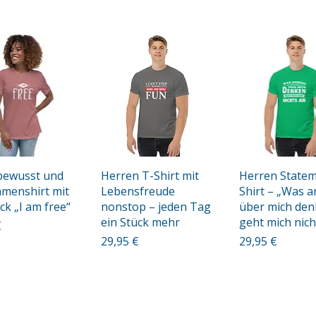
hnellansicht
Schnellansicht
Schnellansi
bewusst und
Herren T-Shirt mit
Herren Statem
Damenshirt mit
Lebensfreude
Shirt – „Was 
ck „I am free“
nonstop – jeden Tag
über mich den
ein Stück mehr
geht mich nich
€
Preis
Preis
29,95 €
29,95 €