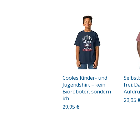
Schnellansicht
Sc
Cooles Kinder- und
Selbst
Jugendshirt – kein
frei: 
Bioroboter, sondern
Aufdru
ich
Preis
29,95 
Preis
29,95 €