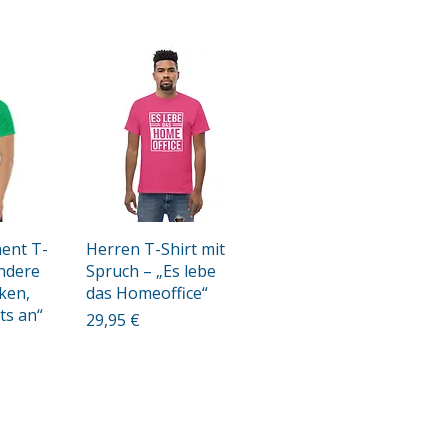
cht
Schnellansicht
ent T-
Herren T-Shirt mit
andere
Spruch – „Es lebe
ken,
das Homeoffice“
ts an“
Preis
29,95 €