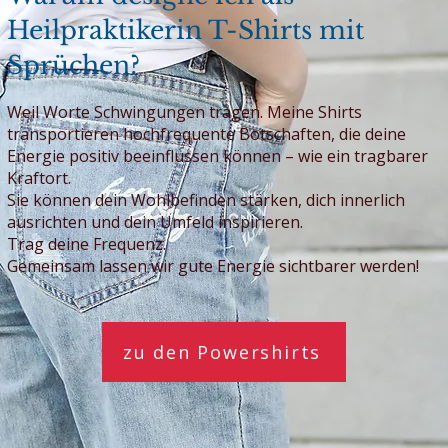
Heilpraktikerin T-Shirts mit
Sprüchen?
​​​Weil Worte Schwingungen tragen. Meine Shirts
transportieren hochfrequente Botschaften, die deine
Energie positiv beeinflussen können – wie ein tragbarer
Kraftort.
Sie können dein Wohlbefinden stärken, dich innerlich
ausrichten und dein Umfeld inspirieren.
Trag deine Frequenz.
Gemeinsam lassen wir gute Energie sichtbarer werden!
zu den Powershirts