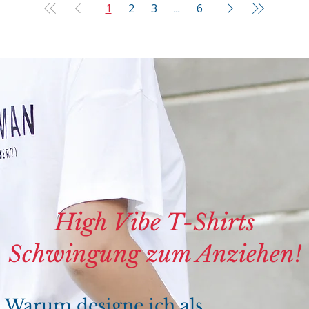
1
2
3
...
6
High Vibe T-Shirts
Schwingung zum Anziehen!
Warum designe ich als