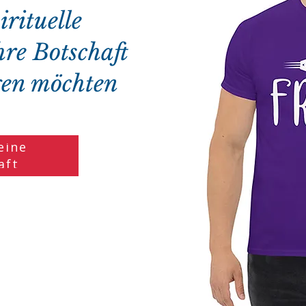
irituelle
hre Botschaft
agen möchten
eine
aft