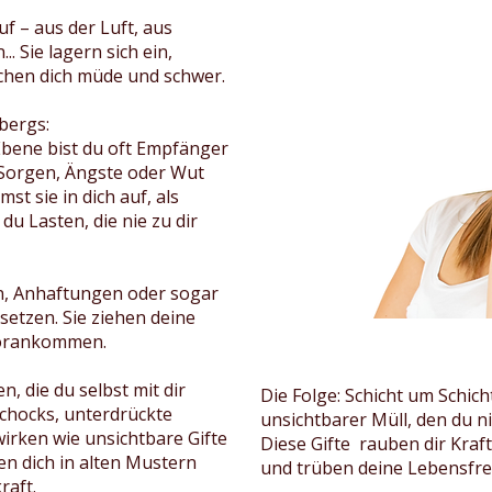
f – aus der Luft, aus
 Sie lagern sich ein,
chen dich müde und schwer.
sbergs:
Ebene bist du oft Empfänger
 Sorgen, Ängste oder Wut
st sie in dich auf, als
du Lasten, die nie zu dir
n, Anhaftungen oder sogar
tsetzen. Sie ziehen deine
 Vorankommen.
n, die du selbst mit dir
Die Folge: Schicht um Schicht
Schocks, unterdrückte
unsichtbarer Müll, den du n
wirken wie unsichtbare Gifte
Diese Gifte rauben dir Kraft
en dich in alten Mustern
und trüben deine Lebensfre
raft.