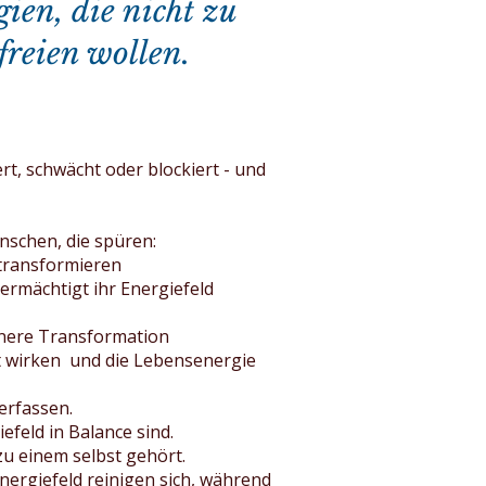
en, die nicht zu
efreien wollen.
rt, schwächt oder blockiert - und
nschen, die spüren:
 transformieren
ermächtigt ihr Energiefeld
nnere Transformation
t wirken und die Lebensenergie
erfassen.
feld in Balance sind.
zu einem selbst gehört.​
nergiefeld reinigen sich, während