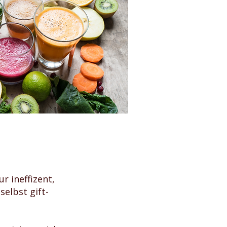
r ineffizent,
elbst gift-