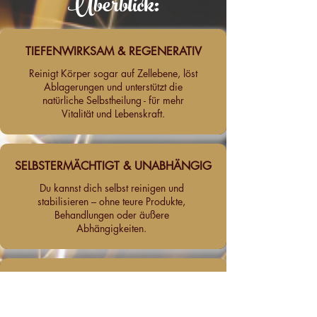
Überblick:
TIEFENWIRKSAM & REGENERATIV
Reinigt Körper sogar auf Zellebene, löst
Ablagerungen und unterstützt die
natürliche Selbstheilung - für mehr
Vitalität und Lebenskraft.
SELBSTERMÄCHTIGT & UNABHÄNGIG
Du kannst dich selbst reinigen und
stabilisieren – ohne teure Produkte,
Behandlungen oder äußere
Abhängigkeiten.
EINFACH UND JEDERZEIT
ANWENDBAR