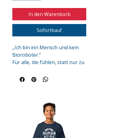
In den Warenkorb
Sofortkauf
„Ich bin ein Mensch und kein 
Bioroboter.“
Für alle, die fühlen, statt nur zu 
funktionieren.
Rebellisches Kids- und Teen T-
Shirt - Dies ist deine Antwort 
auf Leistungsdruck, Systeme 
und Autopilot.
Ein Reminder daran, was 
wirklich zählt: Leben, nicht nur 
arbeiten.
Trag es genau dann, wenn dir 