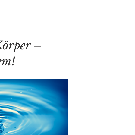
Körper –
em!