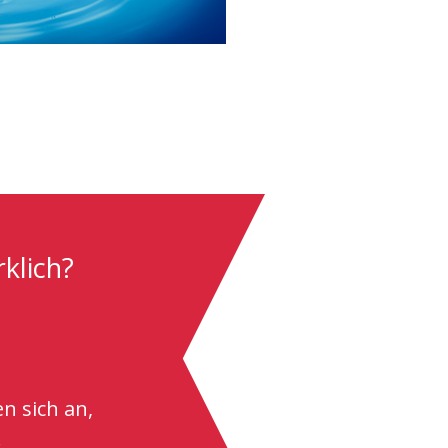
klich?
n sich an,
.