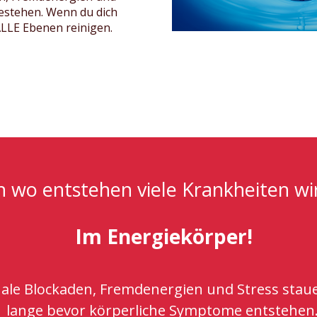
estehen. Wenn du dich
 ALLE Ebenen reinigen.
 wo entstehen viele Krankheiten wir
Im Energiekörper!
ale Blockaden, Fremdenergien und Stress staue
lange bevor körperliche Symptome entstehen